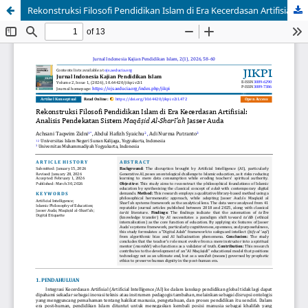
Rekonstruksi Filosofi Pendidikan Islam di Era Kecerdasan Artifisial: Analisis Pendekatan Sistem Maqāṣid Al-Sharī'ah Jasser Auda