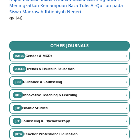
Meningkatkan Kemampuan Baca Tulis Al-Qur'an pada
Siswa Madrasah Ibtidaiyah Negeri
146
OTHER JOURNALS
›
Gender & MGDs
JGMDS
›
Trends & Issues in Education
SAJGTIE
›
Guidance & Counseling
IJGCS
›
Innovative Teaching & Learning
IJITL
›
Islamic Studies
IJRIS
›
Counseling & Psychotherapy
IJCP
›
Teacher Professional Education
JIPPG