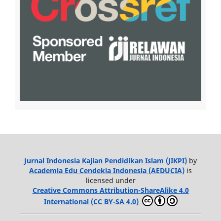
Jurnal Indonesia Kajian Pendidikan Islam (JIKPI)
by
Academia Edu Cendekia Indonesia (AEDUCIA)
is
licensed under
Creative Commons Attribution-ShareAlike 4.0
International (CC BY-SA 4.0)