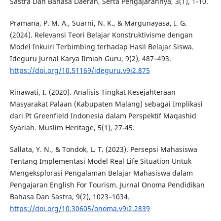
Sastra Dan Bahasa Daerah, Serta Pengajarannya, 3(1), 1-10.
Pramana, P. M. A., Suarni, N. K., & Margunayasa, I. G.
(2024). Relevansi Teori Belajar Konstruktivisme dengan
Model Inkuiri Terbimbing terhadap Hasil Belajar Siswa.
Ideguru Jurnal Karya Ilmiah Guru, 9(2), 487–493.
https://doi.org/10.51169/ideguru.v9i2.875
Rinawati, I. (2020). Analisis Tingkat Kesejahteraan
Masyarakat Palaan (Kabupaten Malang) sebagai Implikasi
dari Pt Greenfield Indonesia dalam Perspektif Maqashid
Syariah. Muslim Heritage, 5(1), 27-45.
Sallata, Y. N., & Tondok, L. T. (2023). Persepsi Mahasiswa
Tentang Implementasi Model Real Life Situation Untuk
Mengeksplorasi Pengalaman Belajar Mahasiswa dalam
Pengajaran English For Tourism. Jurnal Onoma Pendidikan
Bahasa Dan Sastra, 9(2), 1023–1034.
https://doi.org/10.30605/onoma.v9i2.2839