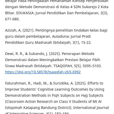
Belajar Pada Peningkatan Pemahaman Konsep Penyerbukan
dengan Metode Demonstrasi di Kelas 4 SDN Sukorejo 2 Kota
Blitar. EDUKASIA: Jurnal Pendidikan Dan Pembelajaran, 3(3),
671-680.
Azizah, A. (2021). Pentingnya penelitian tindakan kelas bagi
guru dalam pembelajaran. Auladuna: Jurnal Prodi
Pendidikan Guru Madrasah Ibtidaiyah, 3(1), 15-22.
Dewi, R. R., & Subando, J. (2025). Penerapan Metode
Demonstrasi dalam Meningkatkan Prestasi Belajar Fikih
Siswa Madrasah Ibtidaiyah. TSAQOFAH, 5(5), 5095–5103.
https://doi.org/10.58578/tsaqofah.v5i5.6992
Faturahman, R., Hadi, M., & Surizkika, A. (2025). Efforts to
Improve Students’ Cognitive Learning Outcomes by Using
Demonstration Methods in Fiqh Subjects on Hajj Subjects
(Classroom Action Research on Class V Students of MI Al
Istiqomah Katapang Bandung District). International Journal
of Integrative Sciences, 4(1), 183–194.