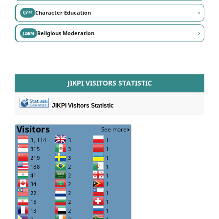
›
Character Education
IJCES
›
Religious Moderation
JISBM
JIKPI VISITORS STATISTIC
JIKPI Visitors Statistic